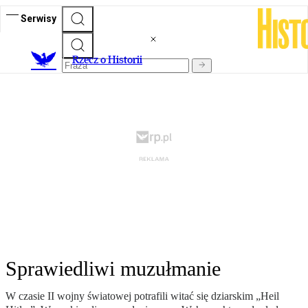
Serwisy
R
zecz o Historii
Sprawiedliwi muzułmanie
W czasie II wojny światowej potrafili witać się dziarskim „Heil