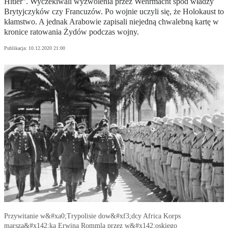
Hitler”. Wyczekiwali wyzwolenia przez Wehrmacht spod władzy
Brytyjczyków czy Francuzów. Po wojnie uczyli się, że Holokaust to
kłamstwo. A jednak Arabowie zapisali niejedną chwalebną kartę w
kronice ratowania Żydów podczas wojny.
Publikacja:
10.12.2020 21:00
Przywitanie w&#xa0;Trypolisie dow&#xf3;dcy Africa Korps
marsza&#x142;ka Erwina Rommla przez w&#x142;oskiego