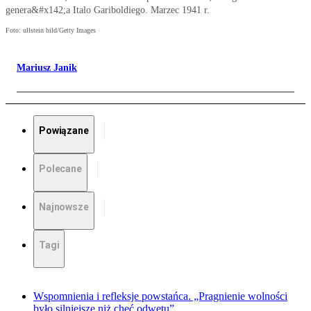
genera&#x142;a Italo Gariboldiego. Marzec 1941 r.
Foto: ullstein bild/Getty Images
Mariusz Janik
Powiązane
Polecane
Najnowsze
Tagi
Wspomnienia i refleksje powstańca. „Pragnienie wolności
było silniejsze niż chęć odwetu”