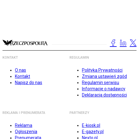
KONTAKT
REGULAMIN
O nas
Polityka Prywatności
Kontakt
Zmiana ustawień zgód
Napisz do nas
Regulamin serwisu
Informacje o nadawcy
Deklaracja dostępności
REKLAMA I PRENUMERATA
PARTNERZY
Reklama
E-kiosk.pl
Ogłoszenia
E-gazety.pl
Prenumerata
Nexto.pl