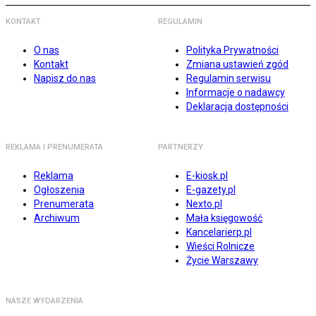
KONTAKT
REGULAMIN
O nas
Polityka Prywatności
Kontakt
Zmiana ustawień zgód
Napisz do nas
Regulamin serwisu
Informacje o nadawcy
Deklaracja dostępności
REKLAMA I PRENUMERATA
PARTNERZY
Reklama
E-kiosk.pl
Ogłoszenia
E-gazety.pl
Prenumerata
Nexto.pl
Archiwum
Mała księgowość
Kancelarierp.pl
Wieści Rolnicze
Życie Warszawy
NASZE WYDARZENIA