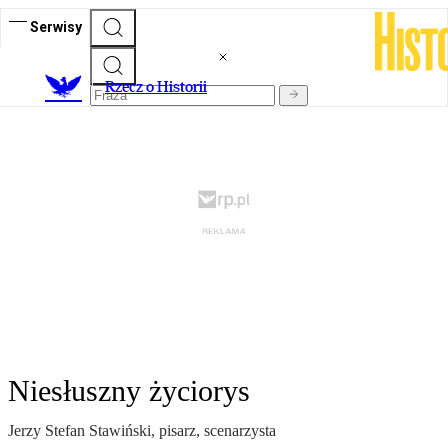
Serwisy
R
zecz o Historii
Niesłuszny życiorys
Jerzy Stefan Stawiński, pisarz, scenarzysta