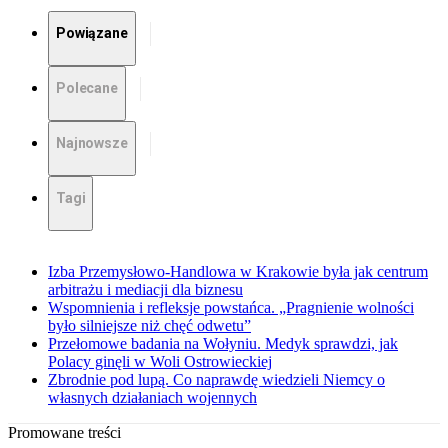
Powiązane
Polecane
Najnowsze
Tagi
Izba Przemysłowo-Handlowa w Krakowie była jak centrum
arbitrażu i mediacji dla biznesu
Wspomnienia i refleksje powstańca. „Pragnienie wolności
było silniejsze niż chęć odwetu”
Przełomowe badania na Wołyniu. Medyk sprawdzi, jak
Polacy ginęli w Woli Ostrowieckiej
Zbrodnie pod lupą. Co naprawdę wiedzieli Niemcy o
własnych działaniach wojennych
Promowane treści