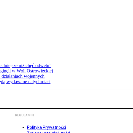
silniejsze niż chęć odwetu”
ginęli w Woli Ostrowieckiej
 działaniach wojennych
będą wydawane natychmiast
REGULAMIN
Polityka Prywatności