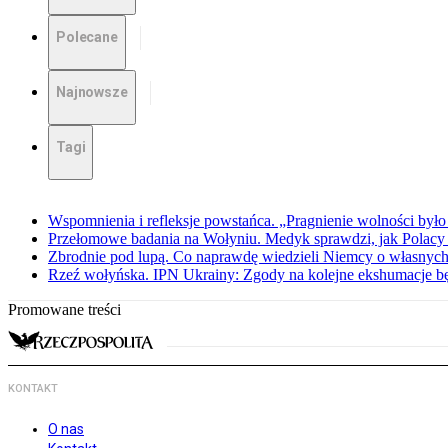
Polecane
Najnowsze
Tagi
Wspomnienia i refleksje powstańca. „Pragnienie wolności było 
Przełomowe badania na Wołyniu. Medyk sprawdzi, jak Polacy 
Zbrodnie pod lupą. Co naprawdę wiedzieli Niemcy o własnych
Rzeź wołyńska. IPN Ukrainy: Zgody na kolejne ekshumacje 
Promowane treści
KONTAKT
O nas