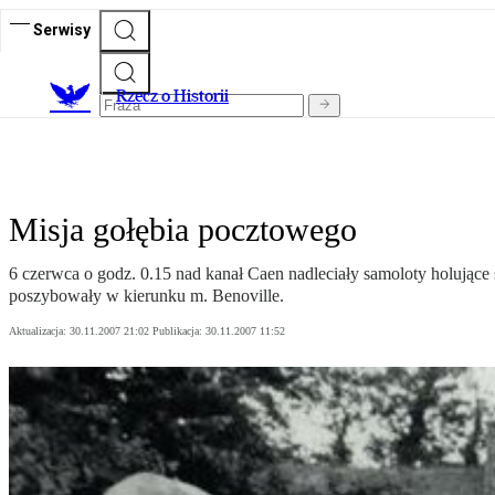
Serwisy
R
zecz o Historii
Misja gołębia pocztowego
6 czerwca o godz. 0.15 nad kanał Caen nadleciały samoloty holujące
poszybowały w kierunku m. Benoville.
Aktualizacja:
30.11.2007 21:02
Publikacja:
30.11.2007 11:52