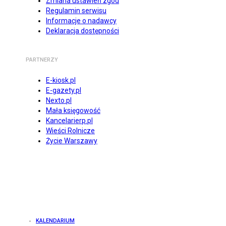
Zmiana ustawień zgód
Regulamin serwisu
Informacje o nadawcy
Deklaracja dostępności
PARTNERZY
E-kiosk.pl
E-gazety.pl
Nexto.pl
Mała księgowość
Kancelarierp.pl
Wieści Rolnicze
Życie Warszawy
KALENDARIUM