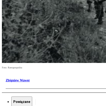
Foto: Rzeczpospolita
Zbigniew Wawer
Powiązane