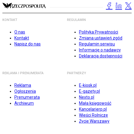
KONTAKT
REGULAMIN
O nas
Polityka Prywatności
Kontakt
Zmiana ustawień zgód
Napisz do nas
Regulamin serwisu
Informacje o nadawcy
Deklaracja dostępności
REKLAMA I PRENUMERATA
PARTNERZY
Reklama
E-kiosk.pl
Ogłoszenia
E-gazety.pl
Prenumerata
Nexto.pl
Archiwum
Mała księgowość
Kancelarierp.pl
Wieści Rolnicze
Życie Warszawy