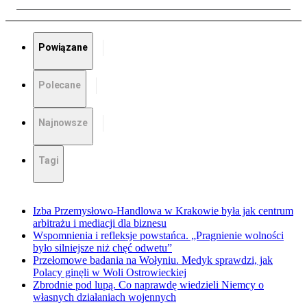
Powiązane
Polecane
Najnowsze
Tagi
Izba Przemysłowo-Handlowa w Krakowie była jak centrum
arbitrażu i mediacji dla biznesu
Wspomnienia i refleksje powstańca. „Pragnienie wolności
było silniejsze niż chęć odwetu”
Przełomowe badania na Wołyniu. Medyk sprawdzi, jak
Polacy ginęli w Woli Ostrowieckiej
Zbrodnie pod lupą. Co naprawdę wiedzieli Niemcy o
własnych działaniach wojennych