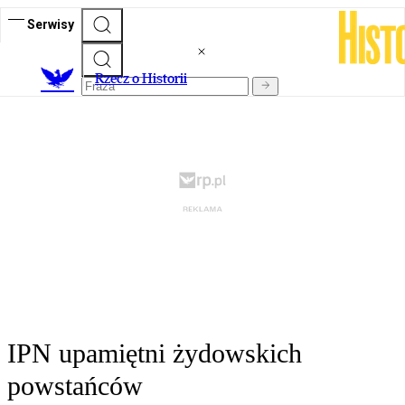
Serwisy
R
zecz o Historii
IPN upamiętni żydowskich
powstańców