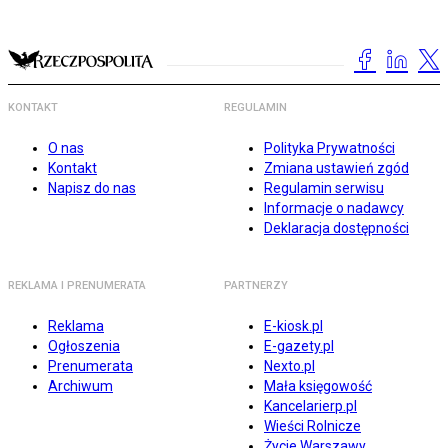
KONTAKT
REGULAMIN
O nas
Polityka Prywatności
Kontakt
Zmiana ustawień zgód
Napisz do nas
Regulamin serwisu
Informacje o nadawcy
Deklaracja dostępności
REKLAMA I PRENUMERATA
PARTNERZY
Reklama
E-kiosk.pl
Ogłoszenia
E-gazety.pl
Prenumerata
Nexto.pl
Archiwum
Mała księgowość
Kancelarierp.pl
Wieści Rolnicze
Życie Warszawy