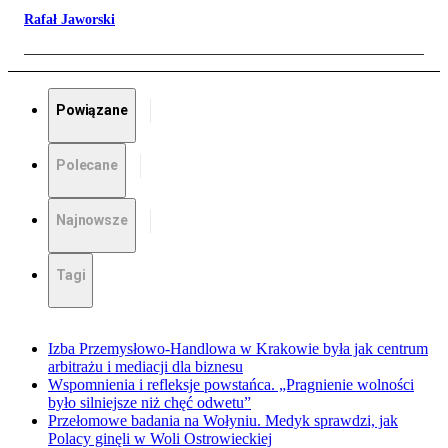
Rafał Jaworski
Powiązane
Polecane
Najnowsze
Tagi
Izba Przemysłowo-Handlowa w Krakowie była jak centrum
arbitrażu i mediacji dla biznesu
Wspomnienia i refleksje powstańca. „Pragnienie wolności
było silniejsze niż chęć odwetu”
Przełomowe badania na Wołyniu. Medyk sprawdzi, jak
Polacy ginęli w Woli Ostrowieckiej