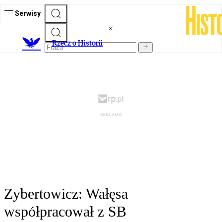
Serwisy
R
zecz o Historii
Zybertowicz: Wałęsa
współpracował z SB