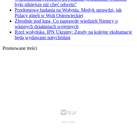
było silniejsze niż chęć odwetu”
Przełomowe badania na Wołyniu. Medyk sprawdzi, jak
Polacy ginęli w Woli Ostrowieckiej
Zbrodnie pod lupą. Co naprawdę wiedzieli Niemcy o
własnych działaniach wojennych
Rzeź wołyńska. IPN Ukrainy: Zgody na kolejne ekshumacje
będą wydawane natychmiast
Promowane treści