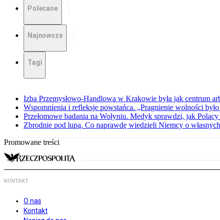
Polecane
Najnowsze
Tagi
Izba Przemysłowo-Handlowa w Krakowie była jak centrum arbit
Wspomnienia i refleksje powstańca. „Pragnienie wolności było 
Przełomowe badania na Wołyniu. Medyk sprawdzi, jak Polacy 
Zbrodnie pod lupą. Co naprawdę wiedzieli Niemcy o własnych
Promowane treści
KONTAKT
O nas
Kontakt