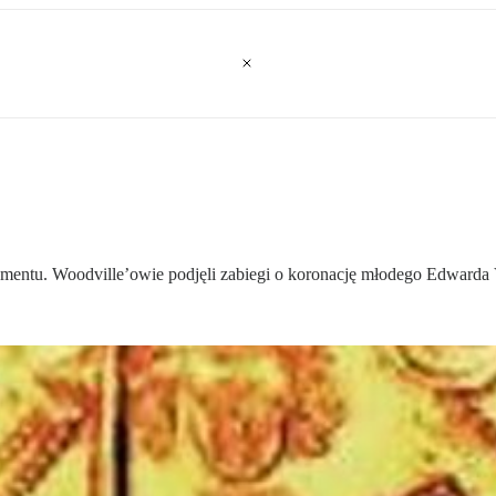
amentu. Woodville’owie podjęli zabiegi o koronację młodego Edwarda