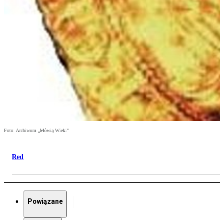
Foto: Archiwum „Mówią Wieki"
Red
Powiązane