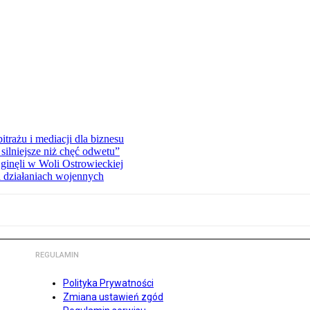
rażu i mediacji dla biznesu
silniejsze niż chęć odwetu”
ginęli w Woli Ostrowieckiej
 działaniach wojennych
REGULAMIN
Polityka Prywatności
Zmiana ustawień zgód