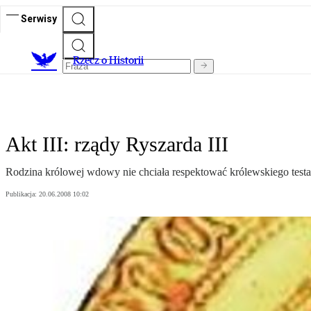
Serwisy
R
zecz o Historii
Akt III: rządy Ryszarda III
Rodzina królowej wdowy nie chciała respektować królewskiego test
Publikacja:
20.06.2008 10:02