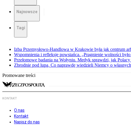
Najnowsze
Tagi
Izba Przemysłowo-Handlowa w Krakowie była jak centrum arbit
Wspomnienia i refleksje powstańca. „Pragnienie wolności było 
Przełomowe badania na Wołyniu. Medyk sprawdzi, jak Polacy 
Zbrodnie pod lupą. Co naprawdę wiedzieli Niemcy o własnych
Promowane treści
KONTAKT
O nas
Kontakt
Napisz do nas