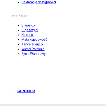
Deklaracja dostępności
PARTNERZY
E-kiosk.pl
E-gazety.pl
Nexto.pl
Mała księgowość
Kancelarierp.pl
Wieści Rolnicze
Życie Warszawy
KALENDARIUM