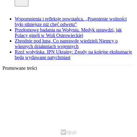
Wspomnienia i refleksje powstańca. „Pragnienie wolności
było silniejsze niż chęć odwetu”
Przełomowe badania na Wołyniu. Medyk sprawdzi, jak
Polacy ginęli w Woli Ostrowieckiej
Zbrodnie pod lupą. Co naprawdę wiedzieli Niemcy o
własnych działaniach wojennych
Rzeź wołyńska. IPN Ukrainy: Zgody na kolejne ekshumacje
będą wydawane natychmiast
Promowane treści