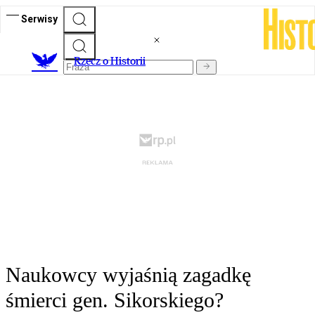
Serwisy
R
zecz o Historii
Naukowcy wyjaśnią zagadkę
śmierci gen. Sikorskiego?