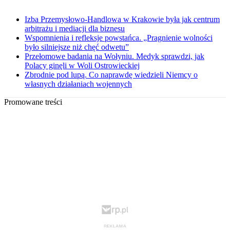
Izba Przemysłowo-Handlowa w Krakowie była jak centrum
arbitrażu i mediacji dla biznesu
Wspomnienia i refleksje powstańca. „Pragnienie wolności
było silniejsze niż chęć odwetu”
Przełomowe badania na Wołyniu. Medyk sprawdzi, jak
Polacy ginęli w Woli Ostrowieckiej
Zbrodnie pod lupą. Co naprawdę wiedzieli Niemcy o
własnych działaniach wojennych
Promowane treści