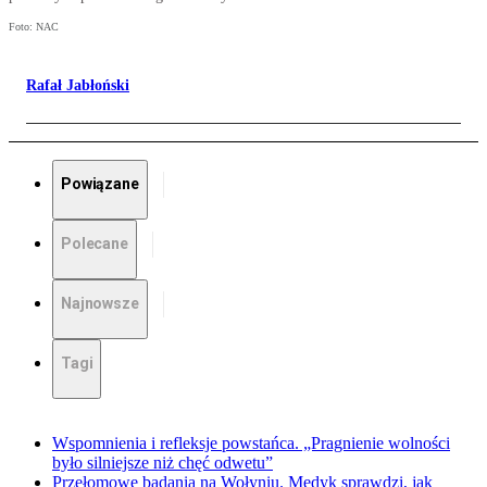
Foto: NAC
Rafał Jabłoński
Powiązane
Polecane
Najnowsze
Tagi
Wspomnienia i refleksje powstańca. „Pragnienie wolności
było silniejsze niż chęć odwetu”
Przełomowe badania na Wołyniu. Medyk sprawdzi, jak