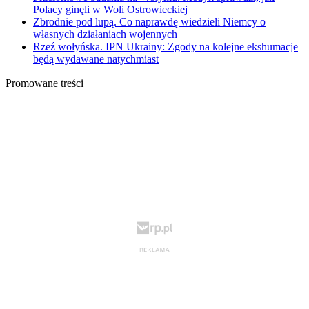
Polacy ginęli w Woli Ostrowieckiej
Zbrodnie pod lupą. Co naprawdę wiedzieli Niemcy o
własnych działaniach wojennych
Rzeź wołyńska. IPN Ukrainy: Zgody na kolejne ekshumacje
będą wydawane natychmiast
Promowane treści