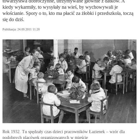
towarzystwa dobroczynne, utrzymywane głównie z datków. A
kiedy wykarmiły, to wysyłały na wieś, by wychowywali je
włościanie. Spory o to, kto ma płacić za żłobki i przedszkola, toczą
się do dziś.
Publikacja:
24.09.2011 11:20
Rok 1932. Tu spędzały czas dzieci pracowników Łazienek – wzór dla
podobnych placówek organizowanych w mieście