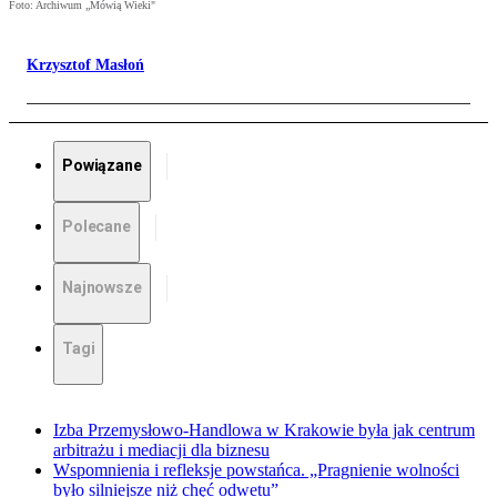
Foto: Archiwum „Mówią Wieki"
Krzysztof Masłoń
Powiązane
Polecane
Najnowsze
Tagi
Izba Przemysłowo-Handlowa w Krakowie była jak centrum
arbitrażu i mediacji dla biznesu
Wspomnienia i refleksje powstańca. „Pragnienie wolności
było silniejsze niż chęć odwetu”