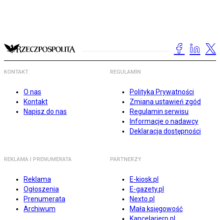
KONTAKT
REGULAMIN
O nas
Polityka Prywatności
Kontakt
Zmiana ustawień zgód
Napisz do nas
Regulamin serwisu
Informacje o nadawcy
Deklaracja dostępności
REKLAMA I PRENUMERATA
PARTNERZY
Reklama
E-kiosk.pl
Ogłoszenia
E-gazety.pl
Prenumerata
Nexto.pl
Archiwum
Mała księgowość
Kancelarierp.pl