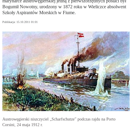
marynarce austrowęgierskiej jedną z pierwszorzędnych postaci był
Bogumił Nowotny, urodzony w 1872 roku w Wieliczce absolwent
Szkoły Aspirantów Morskich w Fiume.
Publikacja:
15.10.2011 01:01
Austrowęgierski niszczyciel „Scharfschutze” podczas rajdu na Porto
Corsini, 24 maja 1912 r.