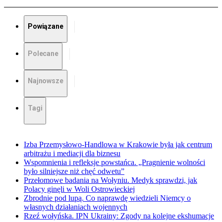
Powiązane
Polecane
Najnowsze
Tagi
Izba Przemysłowo-Handlowa w Krakowie była jak centrum
arbitrażu i mediacji dla biznesu
Wspomnienia i refleksje powstańca. „Pragnienie wolności
było silniejsze niż chęć odwetu”
Przełomowe badania na Wołyniu. Medyk sprawdzi, jak
Polacy ginęli w Woli Ostrowieckiej
Zbrodnie pod lupą. Co naprawdę wiedzieli Niemcy o
własnych działaniach wojennych
Rzeź wołyńska. IPN Ukrainy: Zgody na kolejne ekshumacje