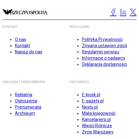
KONTAKT
REGULAMIN
O nas
Polityka Prywatności
Kontakt
Zmiana ustawień zgód
Napisz do nas
Regulamin serwisu
Informacje o nadawcy
Deklaracja dostępności
REKLAMA I PRENUMERATA
PARTNERZY
Reklama
E-kiosk.pl
Ogłoszenia
E-gazety.pl
Prenumerata
Nexto.pl
Archiwum
Mała księgowość
Kancelarierp.pl
Wieści Rolnicze
Życie Warszawy