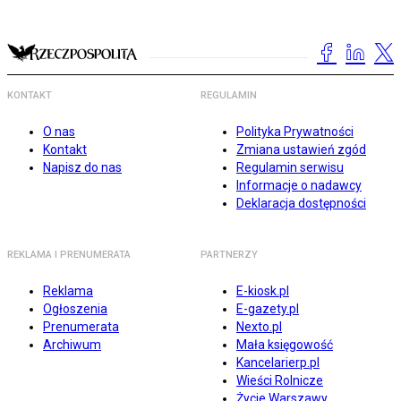
KONTAKT
REGULAMIN
O nas
Polityka Prywatności
Kontakt
Zmiana ustawień zgód
Napisz do nas
Regulamin serwisu
Informacje o nadawcy
Deklaracja dostępności
REKLAMA I PRENUMERATA
PARTNERZY
Reklama
E-kiosk.pl
Ogłoszenia
E-gazety.pl
Prenumerata
Nexto.pl
Archiwum
Mała księgowość
Kancelarierp.pl
Wieści Rolnicze
Życie Warszawy