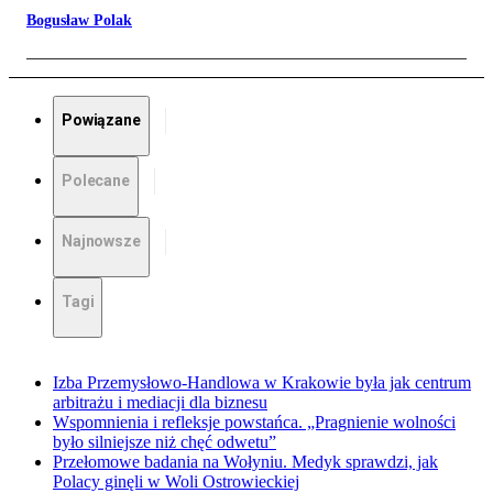
Bogusław Polak
Powiązane
Polecane
Najnowsze
Tagi
Izba Przemysłowo-Handlowa w Krakowie była jak centrum
arbitrażu i mediacji dla biznesu
Wspomnienia i refleksje powstańca. „Pragnienie wolności
było silniejsze niż chęć odwetu”
Przełomowe badania na Wołyniu. Medyk sprawdzi, jak
Polacy ginęli w Woli Ostrowieckiej