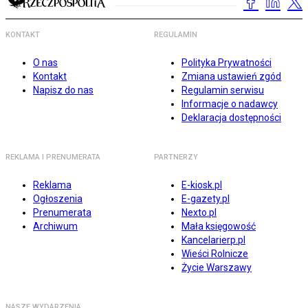
KONTAKT
REGULAMIN
O nas
Polityka Prywatności
Kontakt
Zmiana ustawień zgód
Napisz do nas
Regulamin serwisu
Informacje o nadawcy
Deklaracja dostępności
REKLAMA I PRENUMERATA
PARTNERZY
Reklama
E-kiosk.pl
Ogłoszenia
E-gazety.pl
Prenumerata
Nexto.pl
Archiwum
Mała księgowość
Kancelarierp.pl
Wieści Rolnicze
Życie Warszawy
NASZE WYDARZENIA