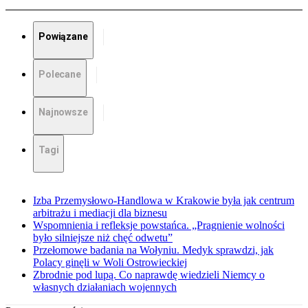
Powiązane
Polecane
Najnowsze
Tagi
Izba Przemysłowo-Handlowa w Krakowie była jak centrum
arbitrażu i mediacji dla biznesu
Wspomnienia i refleksje powstańca. „Pragnienie wolności
było silniejsze niż chęć odwetu”
Przełomowe badania na Wołyniu. Medyk sprawdzi, jak
Polacy ginęli w Woli Ostrowieckiej
Zbrodnie pod lupą. Co naprawdę wiedzieli Niemcy o
własnych działaniach wojennych