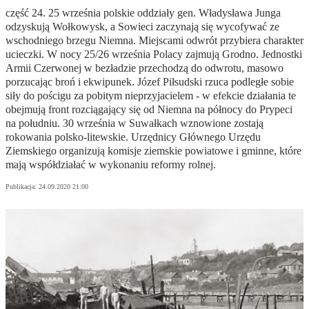
część 24. 25 września polskie oddziały gen. Władysława Junga
odzyskują Wołkowysk, a Sowieci zaczynają się wycofywać ze
wschodniego brzegu Niemna. Miejscami odwrót przybiera charakter
ucieczki. W nocy 25/26 września Polacy zajmują Grodno. Jednostki
Armii Czerwonej w bezładzie przechodzą do odwrotu, masowo
porzucając broń i ekwipunek. Józef Piłsudski rzuca podległe sobie
siły do pościgu za pobitym nieprzyjacielem - w efekcie działania te
obejmują front rozciągający się od Niemna na północy do Prypeci
na południu. 30 września w Suwałkach wznowione zostają
rokowania polsko-litewskie. Urzędnicy Głównego Urzędu
Ziemskiego organizują komisje ziemskie powiatowe i gminne, które
mają współdziałać w wykonaniu reformy rolnej.
Publikacja:
24.09.2020 21:00