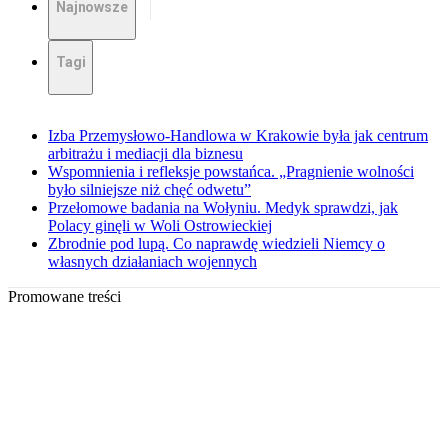
Najnowsze
Tagi
Izba Przemysłowo-Handlowa w Krakowie była jak centrum
arbitrażu i mediacji dla biznesu
Wspomnienia i refleksje powstańca. „Pragnienie wolności
było silniejsze niż chęć odwetu”
Przełomowe badania na Wołyniu. Medyk sprawdzi, jak
Polacy ginęli w Woli Ostrowieckiej
Zbrodnie pod lupą. Co naprawdę wiedzieli Niemcy o
własnych działaniach wojennych
Promowane treści