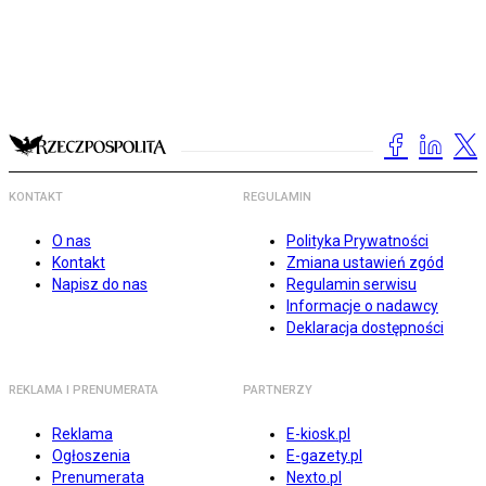
KONTAKT
REGULAMIN
O nas
Polityka Prywatności
Kontakt
Zmiana ustawień zgód
Napisz do nas
Regulamin serwisu
Informacje o nadawcy
Deklaracja dostępności
REKLAMA I PRENUMERATA
PARTNERZY
Reklama
E-kiosk.pl
Ogłoszenia
E-gazety.pl
Prenumerata
Nexto.pl