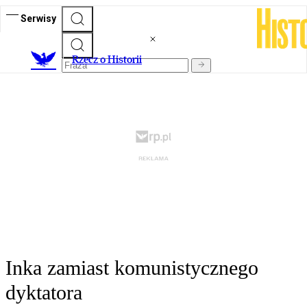
Serwisy
R
zecz o Historii
Inka zamiast komunistycznego
dyktatora