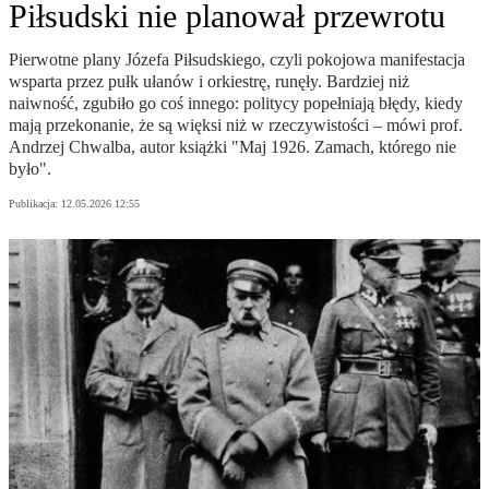
Piłsudski nie planował przewrotu
Pierwotne plany Józefa Piłsudskiego, czyli pokojowa manifestacja
wsparta przez pułk ułanów i orkiestrę, runęły. Bardziej niż
naiwność, zgubiło go coś innego: politycy popełniają błędy, kiedy
mają przekonanie, że są więksi niż w rzeczywistości – mówi prof.
Andrzej Chwalba, autor książki "Maj 1926. Zamach, którego nie
było".
Publikacja:
12.05.2026 12:55