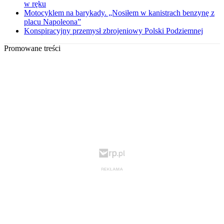
w ręku
Motocyklem na barykady. „Nosiłem w kanistrach benzynę z
placu Napoleona”
Konspiracyjny przemysł zbrojeniowy Polski Podziemnej
Promowane treści