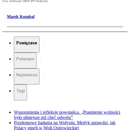
Foto: Archiwum OBEP IPN Białystok
Marek Kozubal
Powiązane
Polecane
Najnowsze
Tagi
Wspomnienia i refleksje powstańca. „Pragnienie wolności
było silniejsze niż chęć odwetu”
Przełomowe badania na Wołyniu. Medyk sprawdzi, jak
Polacy ginęli w Woli Ostrowieckiej