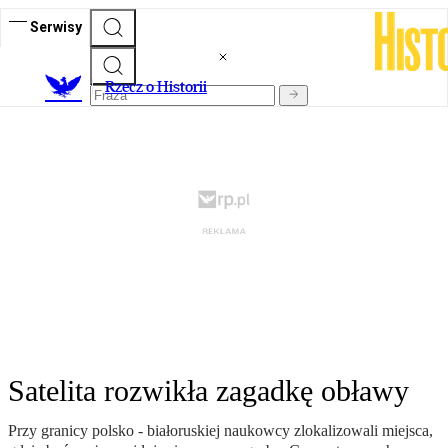
Serwisy
R
zecz o Historii
Satelita rozwikła zagadkę obławy
Przy granicy polsko - białoruskiej naukowcy zlokalizowali miejsca,