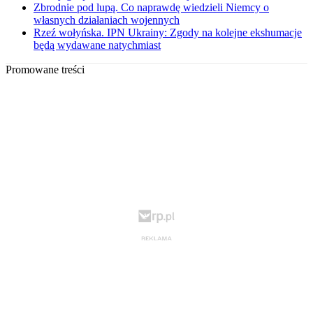
Zbrodnie pod lupą. Co naprawdę wiedzieli Niemcy o
własnych działaniach wojennych
Rzeź wołyńska. IPN Ukrainy: Zgody na kolejne ekshumacje
będą wydawane natychmiast
Promowane treści