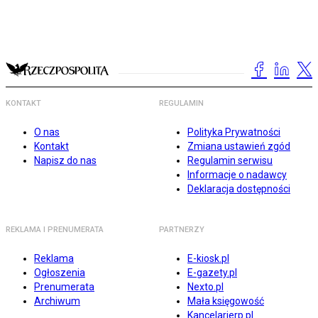
KONTAKT
REGULAMIN
O nas
Polityka Prywatności
Kontakt
Zmiana ustawień zgód
Napisz do nas
Regulamin serwisu
Informacje o nadawcy
Deklaracja dostępności
REKLAMA I PRENUMERATA
PARTNERZY
Reklama
E-kiosk.pl
Ogłoszenia
E-gazety.pl
Prenumerata
Nexto.pl
Archiwum
Mała księgowość
Kancelarierp.pl