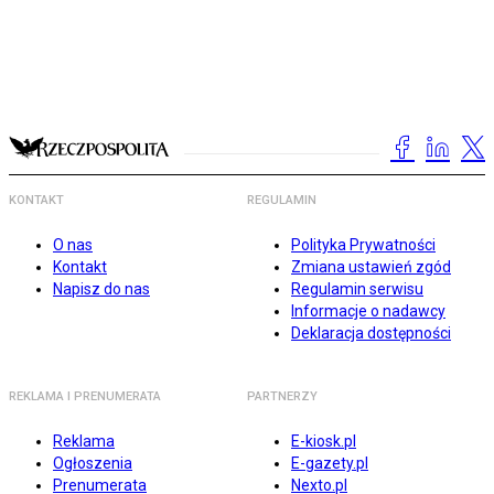
KONTAKT
REGULAMIN
O nas
Polityka Prywatności
Kontakt
Zmiana ustawień zgód
Napisz do nas
Regulamin serwisu
Informacje o nadawcy
Deklaracja dostępności
REKLAMA I PRENUMERATA
PARTNERZY
Reklama
E-kiosk.pl
Ogłoszenia
E-gazety.pl
Prenumerata
Nexto.pl