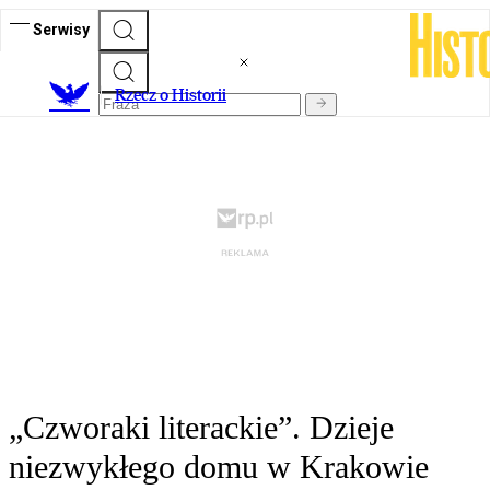
Serwisy
R
zecz o Historii
„Czworaki literackie”. Dzieje
niezwykłego domu w Krakowie