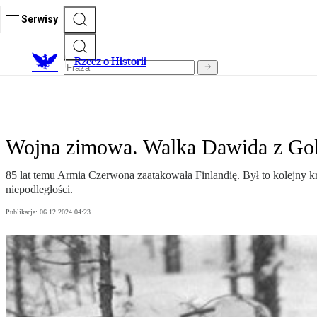
Serwisy
R
zecz o Historii
Wojna zimowa. Walka Dawida z Go
85 lat temu Armia Czerwona zaatakowała Finlandię. Był to kolejny k
niepodległości.
Publikacja:
06.12.2024 04:23