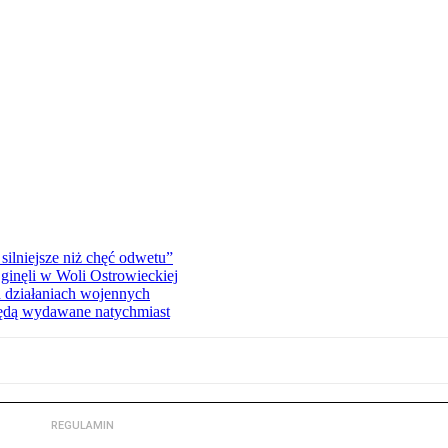
silniejsze niż chęć odwetu”
ginęli w Woli Ostrowieckiej
 działaniach wojennych
będą wydawane natychmiast
REGULAMIN