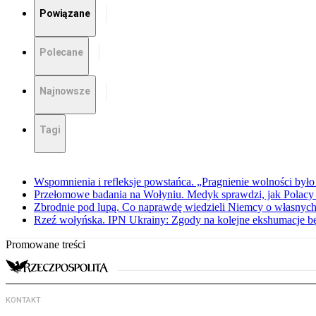
Powiązane
Polecane
Najnowsze
Tagi
Wspomnienia i refleksje powstańca. „Pragnienie wolności było 
Przełomowe badania na Wołyniu. Medyk sprawdzi, jak Polacy 
Zbrodnie pod lupą. Co naprawdę wiedzieli Niemcy o własnych
Rzeź wołyńska. IPN Ukrainy: Zgody na kolejne ekshumacje 
Promowane treści
KONTAKT