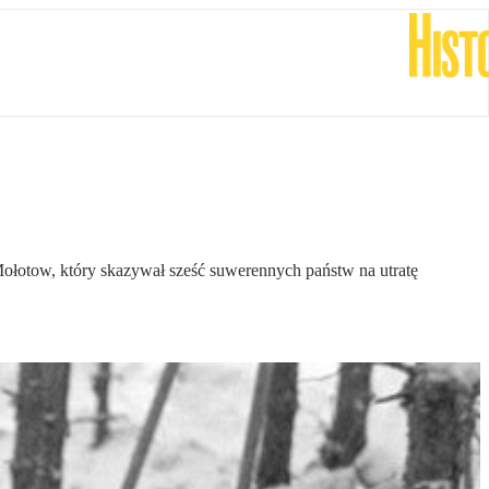
Mołotow, który skazywał sześć suwerennych państw na utratę