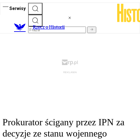
Serwisy
R
zecz o Historii
Prokurator ścigany przez IPN za
decyzje ze stanu wojennego