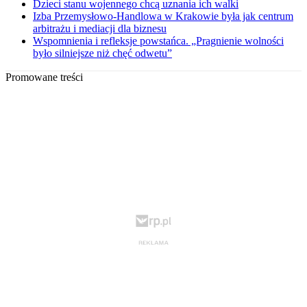
Dzieci stanu wojennego chcą uznania ich walki
Izba Przemysłowo-Handlowa w Krakowie była jak centrum
arbitrażu i mediacji dla biznesu
Wspomnienia i refleksje powstańca. „Pragnienie wolności
było silniejsze niż chęć odwetu”
Promowane treści