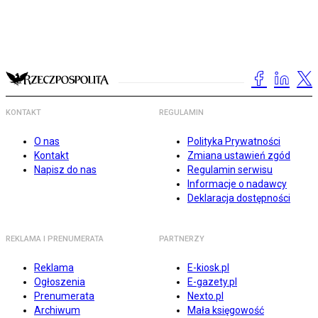
KONTAKT
REGULAMIN
O nas
Polityka Prywatności
Kontakt
Zmiana ustawień zgód
Napisz do nas
Regulamin serwisu
Informacje o nadawcy
Deklaracja dostępności
REKLAMA I PRENUMERATA
PARTNERZY
Reklama
E-kiosk.pl
Ogłoszenia
E-gazety.pl
Prenumerata
Nexto.pl
Archiwum
Mała księgowość