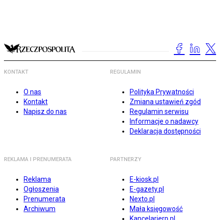
KONTAKT
REGULAMIN
O nas
Polityka Prywatności
Kontakt
Zmiana ustawień zgód
Napisz do nas
Regulamin serwisu
Informacje o nadawcy
Deklaracja dostępności
REKLAMA I PRENUMERATA
PARTNERZY
Reklama
E-kiosk.pl
Ogłoszenia
E-gazety.pl
Prenumerata
Nexto.pl
Archiwum
Mała księgowość
Kancelarierp.pl