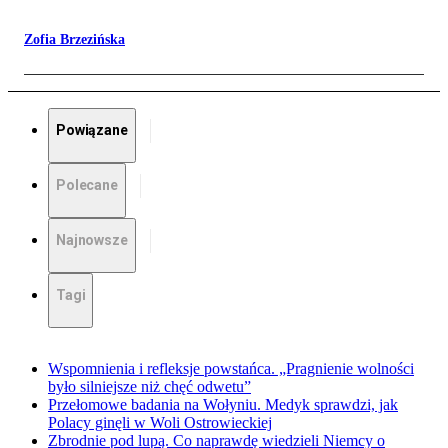
Zofia Brzezińska
Powiązane
Polecane
Najnowsze
Tagi
Wspomnienia i refleksje powstańca. „Pragnienie wolności
było silniejsze niż chęć odwetu”
Przełomowe badania na Wołyniu. Medyk sprawdzi, jak
Polacy ginęli w Woli Ostrowieckiej
Zbrodnie pod lupą. Co naprawdę wiedzieli Niemcy o