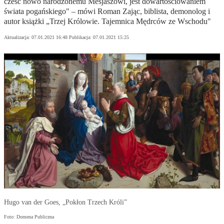
cześć nowo narodzonemu Mesjaszowi, jest dowartościowaniem
świata pogańskiego" – mówi Roman Zając, biblista, demonolog i
autor książki „Trzej Królowie. Tajemnica Mędrców ze Wschodu"
Aktualizacja:
07.01.2021 16:48
Publikacja:
07.01.2021 15:25
Hugo van der Goes, „Pokłon Trzech Króli”
Foto: Domena Publiczna