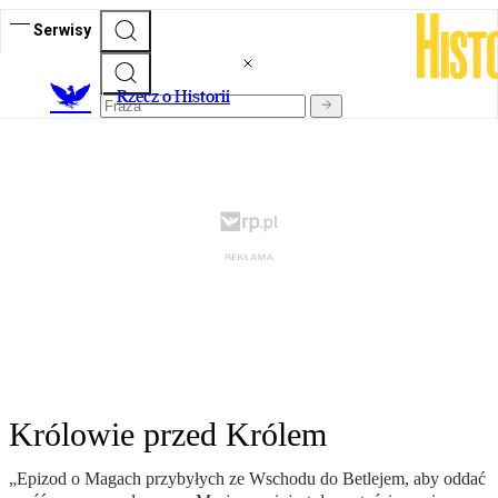
Serwisy
R
zecz o Historii
Królowie przed Królem
„Epizod o Magach przybyłych ze Wschodu do Betlejem, aby oddać