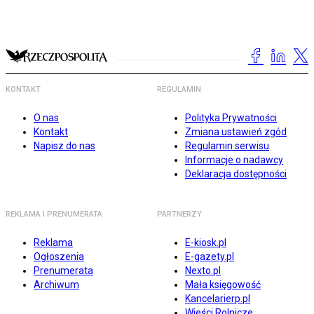
KONTAKT
REGULAMIN
O nas
Polityka Prywatności
Kontakt
Zmiana ustawień zgód
Napisz do nas
Regulamin serwisu
Informacje o nadawcy
Deklaracja dostępności
REKLAMA I PRENUMERATA
PARTNERZY
Reklama
E-kiosk.pl
Ogłoszenia
E-gazety.pl
Prenumerata
Nexto.pl
Archiwum
Mała księgowość
Kancelarierp.pl
Wieści Rolnicze