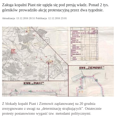
Załoga kopalni Piast nie ugięła się pod presją władz. Ponad 2 tys.
górników prowadziło akcję protestacyjną przez dwa tygodnie.
Aktualizacja:
13.12.2016 20:51
Publikacja:
12.12.2016 23:01
Z blokady kopalń Piast i Ziemowit zaplanowanej na 20 grudnia
zrezygnowano z uwagi na „determinację strajkujących”. Ostatecznie
protesty postanowiono wygasić tzw. metodami politycznymi.