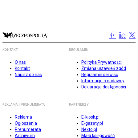
KONTAKT
REGULAMIN
O nas
Polityka Prywatności
Kontakt
Zmiana ustawień zgód
Napisz do nas
Regulamin serwisu
Informacje o nadawcy
Deklaracja dostępności
REKLAMA I PRENUMERATA
PARTNERZY
Reklama
E-kiosk.pl
Ogłoszenia
E-gazety.pl
Prenumerata
Nexto.pl
Archiwum
Mała księgowość