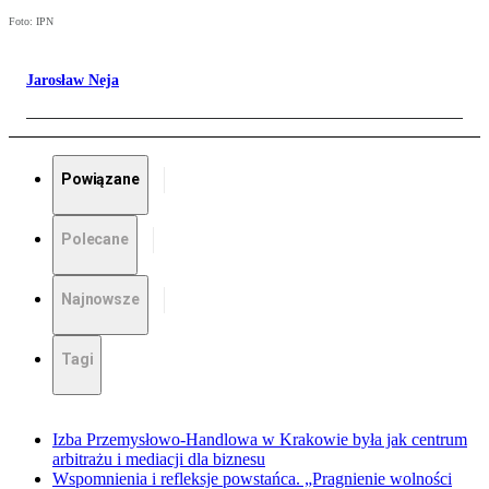
Foto: IPN
Jarosław Neja
Powiązane
Polecane
Najnowsze
Tagi
Izba Przemysłowo-Handlowa w Krakowie była jak centrum
arbitrażu i mediacji dla biznesu
Wspomnienia i refleksje powstańca. „Pragnienie wolności