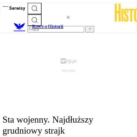
Serwisy
R
zecz o Historii
Sta wojenny. Najdłuższy
grudniowy strajk