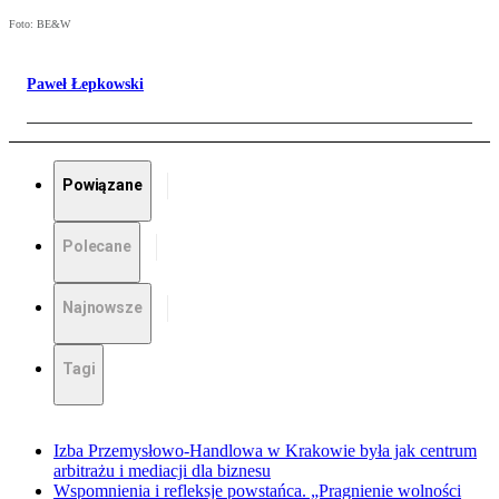
Foto: BE&W
Paweł Łepkowski
Powiązane
Polecane
Najnowsze
Tagi
Izba Przemysłowo-Handlowa w Krakowie była jak centrum
arbitrażu i mediacji dla biznesu
Wspomnienia i refleksje powstańca. „Pragnienie wolności