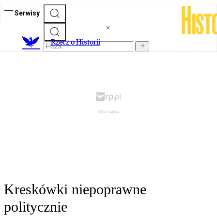
Serwisy
R
zecz o Historii
Kreskówki niepoprawne
politycznie