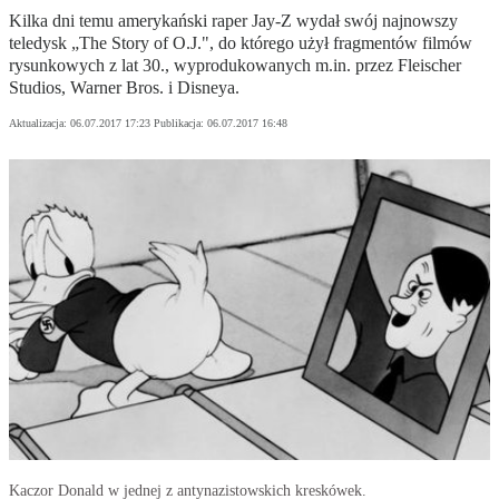
Kilka dni temu amerykański raper Jay-Z wydał swój najnowszy
teledysk „The Story of O.J.", do którego użył fragmentów filmów
rysunkowych z lat 30., wyprodukowanych m.in. przez Fleischer
Studios, Warner Bros. i Disneya.
Aktualizacja:
06.07.2017 17:23
Publikacja:
06.07.2017 16:48
Kaczor Donald w jednej z antynazistowskich kreskówek.