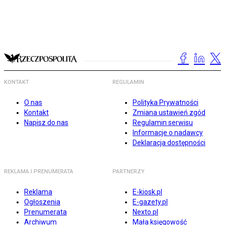
KONTAKT
REGULAMIN
O nas
Polityka Prywatności
Kontakt
Zmiana ustawień zgód
Napisz do nas
Regulamin serwisu
Informacje o nadawcy
Deklaracja dostępności
REKLAMA I PRENUMERATA
PARTNERZY
Reklama
E-kiosk.pl
Ogłoszenia
E-gazety.pl
Prenumerata
Nexto.pl
Archiwum
Mała księgowość