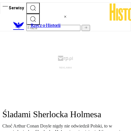
Serwisy
R
zecz o Historii
Śladami Sherlocka Holmesa
Choć Arthur Conan Doyle nigdy nie odwiedził Polski, to w