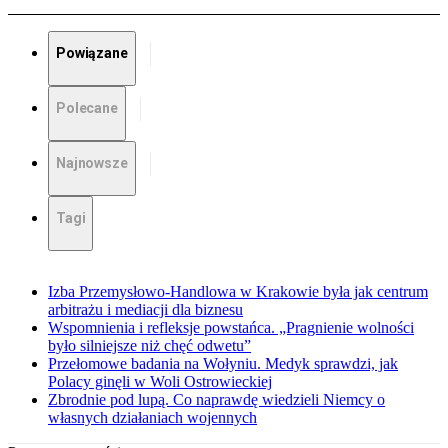
Powiązane
Polecane
Najnowsze
Tagi
Izba Przemysłowo-Handlowa w Krakowie była jak centrum
arbitrażu i mediacji dla biznesu
Wspomnienia i refleksje powstańca. „Pragnienie wolności
było silniejsze niż chęć odwetu”
Przełomowe badania na Wołyniu. Medyk sprawdzi, jak
Polacy ginęli w Woli Ostrowieckiej
Zbrodnie pod lupą. Co naprawdę wiedzieli Niemcy o
własnych działaniach wojennych