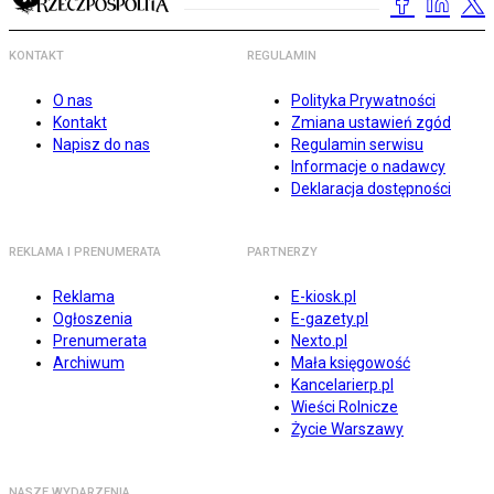
KONTAKT
REGULAMIN
O nas
Polityka Prywatności
Kontakt
Zmiana ustawień zgód
Napisz do nas
Regulamin serwisu
Informacje o nadawcy
Deklaracja dostępności
REKLAMA I PRENUMERATA
PARTNERZY
Reklama
E-kiosk.pl
Ogłoszenia
E-gazety.pl
Prenumerata
Nexto.pl
Archiwum
Mała księgowość
Kancelarierp.pl
Wieści Rolnicze
Życie Warszawy
NASZE WYDARZENIA