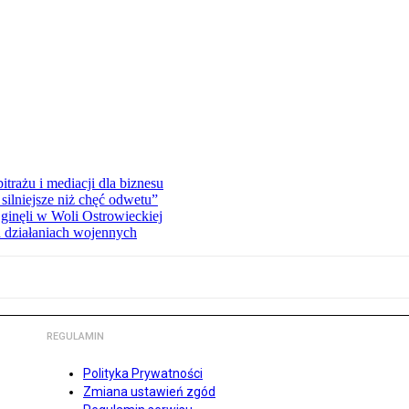
rażu i mediacji dla biznesu
silniejsze niż chęć odwetu”
ginęli w Woli Ostrowieckiej
 działaniach wojennych
REGULAMIN
Polityka Prywatności
Zmiana ustawień zgód