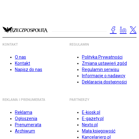
KONTAKT
REGULAMIN
O nas
Polityka Prywatności
Kontakt
Zmiana ustawień zgód
Napisz do nas
Regulamin serwisu
Informacje o nadawcy
Deklaracja dostępności
REKLAMA I PRENUMERATA
PARTNERZY
Reklama
E-kiosk.pl
Ogłoszenia
E-gazety.pl
Prenumerata
Nexto.pl
Archiwum
Mała księgowość
Kancelarierp.pl