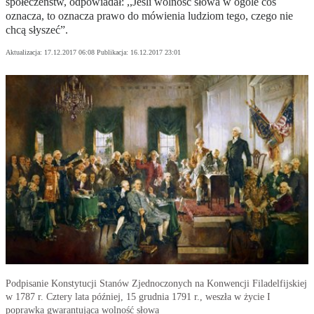
społeczeństw, odpowiadał: ,,Jeśli wolność słowa w ogóle coś
oznacza, to oznacza prawo do mówienia ludziom tego, czego nie
chcą słyszeć”.
Aktualizacja:
17.12.2017 06:08
Publikacja:
16.12.2017 23:01
Podpisanie Konstytucji Stanów Zjednoczonych na Konwencji Filadelfijskiej
w 1787 r. Cztery lata później, 15 grudnia 1791 r., weszła w życie I
poprawka gwarantująca wolność słowa