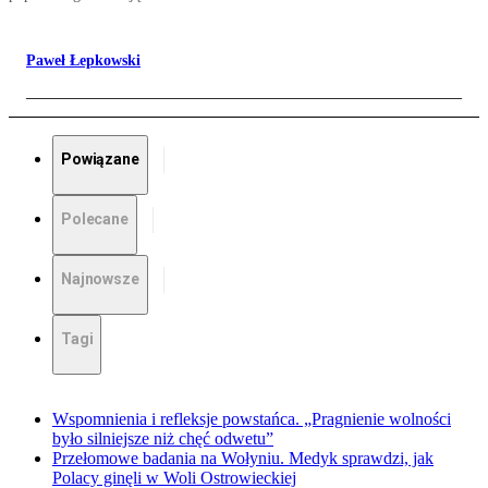
Paweł Łepkowski
Powiązane
Polecane
Najnowsze
Tagi
Wspomnienia i refleksje powstańca. „Pragnienie wolności
było silniejsze niż chęć odwetu”
Przełomowe badania na Wołyniu. Medyk sprawdzi, jak
Polacy ginęli w Woli Ostrowieckiej