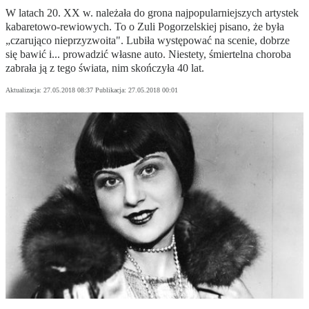
W latach 20. XX w. należała do grona najpopularniejszych artystek
kabaretowo-rewiowych. To o Zuli Pogorzelskiej pisano, że była
„czarująco nieprzyzwoita". Lubiła występować na scenie, dobrze
się bawić i... prowadzić własne auto. Niestety, śmiertelna choroba
zabrała ją z tego świata, nim skończyła 40 lat.
Aktualizacja:
27.05.2018 08:37
Publikacja:
27.05.2018 00:01