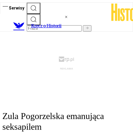
Serwisy
R
zecz o Historii
Zula Pogorzelska emanująca
seksapilem