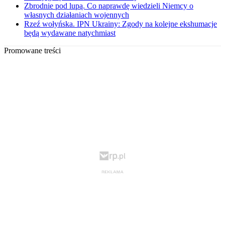
Zbrodnie pod lupą. Co naprawdę wiedzieli Niemcy o
własnych działaniach wojennych
Rzeź wołyńska. IPN Ukrainy: Zgody na kolejne ekshumacje
będą wydawane natychmiast
Promowane treści