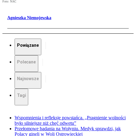
Foto: NAC
Agnieszka Niemojewska
Powiązane
Polecane
Najnowsze
Tagi
Wspomnienia i refleksje powstańca. „Pragnienie wolności
było silniejsze niż chęć odwetu”
Przełomowe badania na Wołyniu. Medyk sprawdzi, jak
Polacy ginęli w Woli Ostrowieckiej