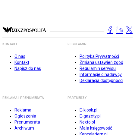
KONTAKT
REGULAMIN
O nas
Polityka Prywatności
Kontakt
Zmiana ustawień zgód
Napisz do nas
Regulamin serwisu
Informacje o nadawcy
Deklaracja dostępności
REKLAMA I PRENUMERATA
PARTNERZY
Reklama
E-kiosk.pl
Ogłoszenia
E-gazety.pl
Prenumerata
Nexto.pl
Archiwum
Mała księgowość
Kancelarierp.pl