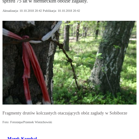
sprzed 75 lat w niemieckim obozie zagłady.
Aktualizacja:
10.10.2018 20:42
Publikacja:
10.10.2018 20:42
Fragmenty drutów kolczastych otaczających obóz zagłady w Sobiborze
Foto: Fotorzepa/Przemek Wierzchowski
Marek Kozubal