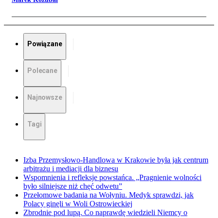
Powiązane
Polecane
Najnowsze
Tagi
Izba Przemysłowo-Handlowa w Krakowie była jak centrum
arbitrażu i mediacji dla biznesu
Wspomnienia i refleksje powstańca. „Pragnienie wolności
było silniejsze niż chęć odwetu”
Przełomowe badania na Wołyniu. Medyk sprawdzi, jak
Polacy ginęli w Woli Ostrowieckiej
Zbrodnie pod lupą. Co naprawdę wiedzieli Niemcy o