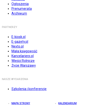
Ogłoszenia
Prenumerata
Archiwum
PARTNERZY
E-kiosk.pl
E-gazety.pl
Nexto.pl
Mała księgowość
Kancelarierp.pl
Wieści Rolnicze
Życie Warszawy
NASZE WYDARZENIA
Szkolenia i konferencje
MAPA STRONY
KALENDARIUM