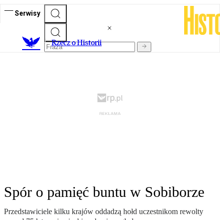
Serwisy
R
zecz o Historii
Spór o pamięć buntu w Sobiborze
Przedstawiciele kilku krajów oddadzą hołd uczestnikom rewolty