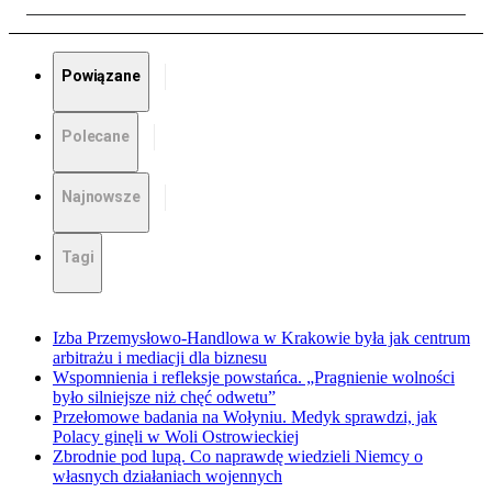
Powiązane
Polecane
Najnowsze
Tagi
Izba Przemysłowo-Handlowa w Krakowie była jak centrum
arbitrażu i mediacji dla biznesu
Wspomnienia i refleksje powstańca. „Pragnienie wolności
było silniejsze niż chęć odwetu”
Przełomowe badania na Wołyniu. Medyk sprawdzi, jak
Polacy ginęli w Woli Ostrowieckiej
Zbrodnie pod lupą. Co naprawdę wiedzieli Niemcy o
własnych działaniach wojennych