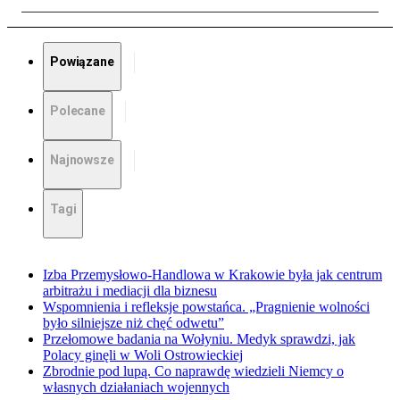
Powiązane
Polecane
Najnowsze
Tagi
Izba Przemysłowo-Handlowa w Krakowie była jak centrum
arbitrażu i mediacji dla biznesu
Wspomnienia i refleksje powstańca. „Pragnienie wolności
było silniejsze niż chęć odwetu”
Przełomowe badania na Wołyniu. Medyk sprawdzi, jak
Polacy ginęli w Woli Ostrowieckiej
Zbrodnie pod lupą. Co naprawdę wiedzieli Niemcy o
własnych działaniach wojennych