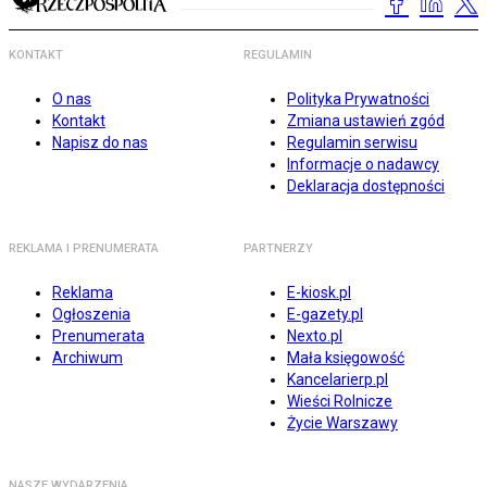
KONTAKT
REGULAMIN
O nas
Polityka Prywatności
Kontakt
Zmiana ustawień zgód
Napisz do nas
Regulamin serwisu
Informacje o nadawcy
Deklaracja dostępności
REKLAMA I PRENUMERATA
PARTNERZY
Reklama
E-kiosk.pl
Ogłoszenia
E-gazety.pl
Prenumerata
Nexto.pl
Archiwum
Mała księgowość
Kancelarierp.pl
Wieści Rolnicze
Życie Warszawy
NASZE WYDARZENIA