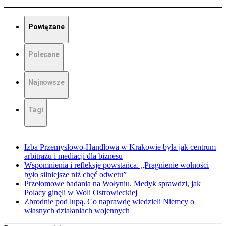
Powiązane
Polecane
Najnowsze
Tagi
Izba Przemysłowo-Handlowa w Krakowie była jak centrum
arbitrażu i mediacji dla biznesu
Wspomnienia i refleksje powstańca. „Pragnienie wolności
było silniejsze niż chęć odwetu”
Przełomowe badania na Wołyniu. Medyk sprawdzi, jak
Polacy ginęli w Woli Ostrowieckiej
Zbrodnie pod lupą. Co naprawdę wiedzieli Niemcy o
własnych działaniach wojennych