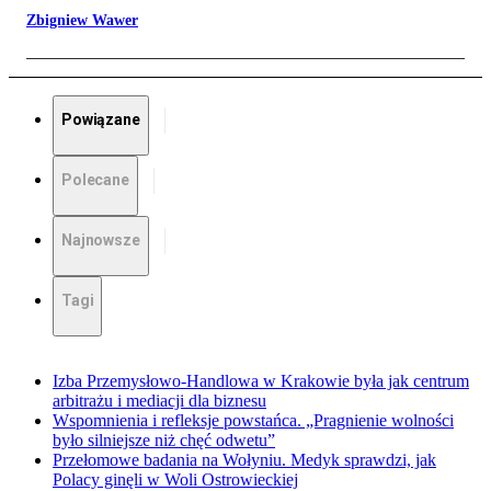
Zbigniew Wawer
Powiązane
Polecane
Najnowsze
Tagi
Izba Przemysłowo-Handlowa w Krakowie była jak centrum
arbitrażu i mediacji dla biznesu
Wspomnienia i refleksje powstańca. „Pragnienie wolności
było silniejsze niż chęć odwetu”
Przełomowe badania na Wołyniu. Medyk sprawdzi, jak
Polacy ginęli w Woli Ostrowieckiej