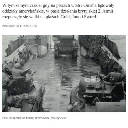
W tym samym czasie, gdy na plażach Utah i Omaha lądowały
oddziały amerykańskie, w pasie działania brytyjskiej 2. Armii
rozpoczęły się walki na plażach Gold, Juno i Sword.
Publikacja:
30.11.2007 11:58
Foto: bridgeman art library, zl/archiwum „mówią wieki"