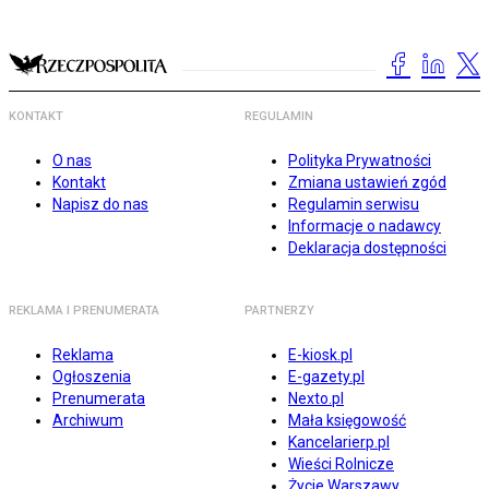
KONTAKT
REGULAMIN
O nas
Polityka Prywatności
Kontakt
Zmiana ustawień zgód
Napisz do nas
Regulamin serwisu
Informacje o nadawcy
Deklaracja dostępności
REKLAMA I PRENUMERATA
PARTNERZY
Reklama
E-kiosk.pl
Ogłoszenia
E-gazety.pl
Prenumerata
Nexto.pl
Archiwum
Mała księgowość
Kancelarierp.pl
Wieści Rolnicze
Życie Warszawy