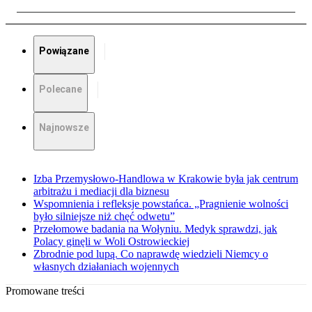
Powiązane
Polecane
Najnowsze
Izba Przemysłowo-Handlowa w Krakowie była jak centrum
arbitrażu i mediacji dla biznesu
Wspomnienia i refleksje powstańca. „Pragnienie wolności
było silniejsze niż chęć odwetu”
Przełomowe badania na Wołyniu. Medyk sprawdzi, jak
Polacy ginęli w Woli Ostrowieckiej
Zbrodnie pod lupą. Co naprawdę wiedzieli Niemcy o
własnych działaniach wojennych
Promowane treści