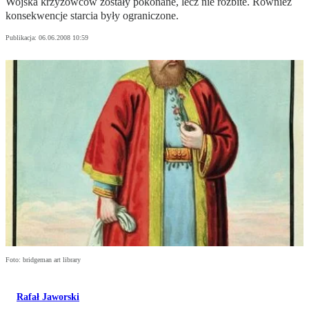
Wojska krzyżowców zostały pokonane, lecz nie rozbite. Również
konsekwencje starcia były ograniczone.
Publikacja:
06.06.2008 10:59
Foto: bridgeman art library
Rafał Jaworski