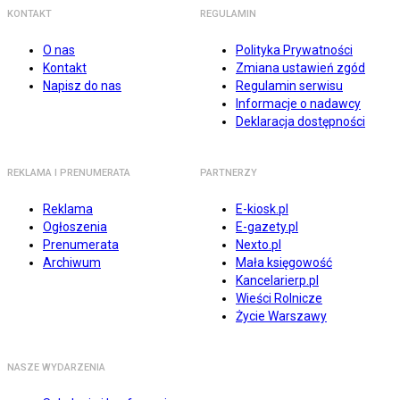
KONTAKT
REGULAMIN
O nas
Polityka Prywatności
Kontakt
Zmiana ustawień zgód
Napisz do nas
Regulamin serwisu
Informacje o nadawcy
Deklaracja dostępności
REKLAMA I PRENUMERATA
PARTNERZY
Reklama
E-kiosk.pl
Ogłoszenia
E-gazety.pl
Prenumerata
Nexto.pl
Archiwum
Mała księgowość
Kancelarierp.pl
Wieści Rolnicze
Życie Warszawy
NASZE WYDARZENIA