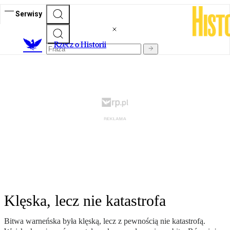
Serwisy
R
zecz o Historii
Klęska, lecz nie katastrofa
Bitwa warneńska była klęską, lecz z pewnością nie katastrofą.