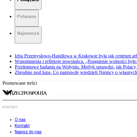
Polecane
Najnowsze
Izba Przemysłowo-Handlowa w Krakowie była jak centrum arbit
Wspomnienia i refleksje powstańca. „Pragnienie wolności było 
Przełomowe badania na Wołyniu. Medyk sprawdzi, jak Polacy 
Zbrodnie pod lupą. Co naprawdę wiedzieli Niemcy o własnych
Promowane treści
KONTAKT
O nas
Kontakt
Napisz do nas