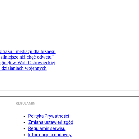
rażu i mediacji dla biznesu
silniejsze niż chęć odwetu”
ginęli w Woli Ostrowieckiej
 działaniach wojennych
REGULAMIN
Polityka Prywatności
Zmiana ustawień zgód
Regulamin serwisu
Informacje o nadawcy