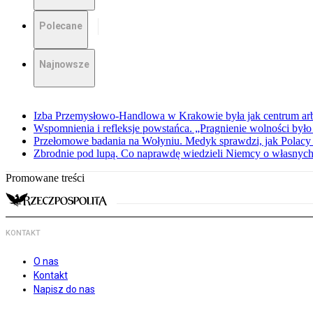
Polecane
Najnowsze
Izba Przemysłowo-Handlowa w Krakowie była jak centrum arbit
Wspomnienia i refleksje powstańca. „Pragnienie wolności było 
Przełomowe badania na Wołyniu. Medyk sprawdzi, jak Polacy 
Zbrodnie pod lupą. Co naprawdę wiedzieli Niemcy o własnych
Promowane treści
KONTAKT
O nas
Kontakt
Napisz do nas