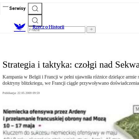
Serwisy
R
zecz o Historii
Strategia i taktyka: czołgi nad Sekw
Kampania w Belgii i Francji w pełni ujawniła różnice dzielące a
doktryny blitzkriegu, we Francji ciągle przywoływano doświadczenia
Publikacja:
22.05.2009 09:59