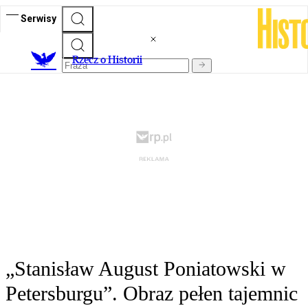
Serwisy
R
zecz o Historii
„Stanisław August Poniatowski w
Petersburgu”. Obraz pełen tajemnic