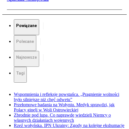
Powiązane
Polecane
Najnowsze
Tagi
Wspomnienia i refleksje powstańca. „Pragnienie wolności
było silniejsze niż chęć odwetu”
Przełomowe badania na Wołyniu. Medyk sprawdzi, jak
Polacy ginęli w Woli Ostrowieckiej
Zbrodnie pod lupą. Co naprawdę wiedzieli Niemcy o
własnych działaniach wojennych
Rzeź wołyńska. IPN Ukrainy: Zgody na kolejne ekshumacje