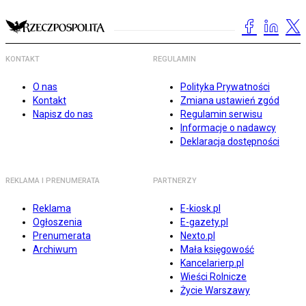
KONTAKT
REGULAMIN
O nas
Polityka Prywatności
Kontakt
Zmiana ustawień zgód
Napisz do nas
Regulamin serwisu
Informacje o nadawcy
Deklaracja dostępności
REKLAMA I PRENUMERATA
PARTNERZY
Reklama
E-kiosk.pl
Ogłoszenia
E-gazety.pl
Prenumerata
Nexto.pl
Archiwum
Mała księgowość
Kancelarierp.pl
Wieści Rolnicze
Życie Warszawy