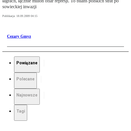
łagrach, łącznie milion ofiar represji. To bilans polskich strat po
sowieckiej inwazji
Publikacja:
18.09.2009 04:15
Cezary Gmyz
Powiązane
Polecane
Najnowsze
Tagi