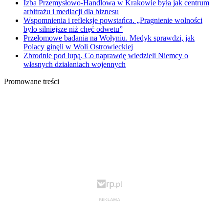
Izba Przemysłowo-Handlowa w Krakowie była jak centrum
arbitrażu i mediacji dla biznesu
Wspomnienia i refleksje powstańca. „Pragnienie wolności
było silniejsze niż chęć odwetu”
Przełomowe badania na Wołyniu. Medyk sprawdzi, jak
Polacy ginęli w Woli Ostrowieckiej
Zbrodnie pod lupą. Co naprawdę wiedzieli Niemcy o
własnych działaniach wojennych
Promowane treści