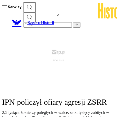
Serwisy
R
zecz o Historii
IPN policzył ofiary agresji ZSRR
2,5 tysiąca żołnierzy poległych w walce, setki tysięcy zabitych w