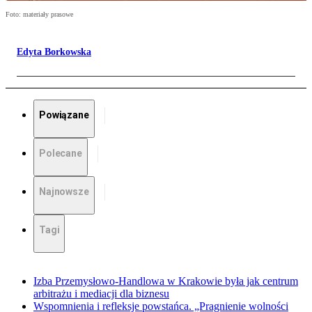
Foto: materiały prasowe
Edyta Borkowska
Powiązane
Polecane
Najnowsze
Tagi
Izba Przemysłowo-Handlowa w Krakowie była jak centrum
arbitrażu i mediacji dla biznesu
Wspomnienia i refleksje powstańca. „Pragnienie wolności