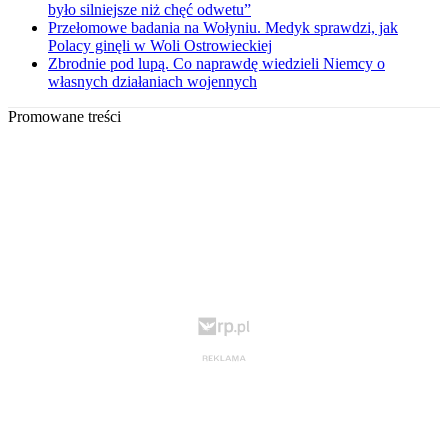
było silniejsze niż chęć odwetu”
Przełomowe badania na Wołyniu. Medyk sprawdzi, jak
Polacy ginęli w Woli Ostrowieckiej
Zbrodnie pod lupą. Co naprawdę wiedzieli Niemcy o
własnych działaniach wojennych
Promowane treści