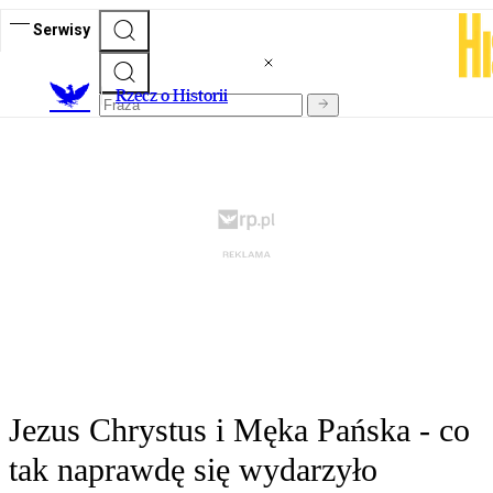
Serwisy
R
zecz o Historii
Jezus Chrystus i Męka Pańska - co
tak naprawdę się wydarzyło