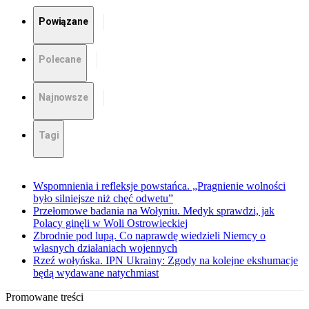
Powiązane
Polecane
Najnowsze
Tagi
Wspomnienia i refleksje powstańca. „Pragnienie wolności
było silniejsze niż chęć odwetu”
Przełomowe badania na Wołyniu. Medyk sprawdzi, jak
Polacy ginęli w Woli Ostrowieckiej
Zbrodnie pod lupą. Co naprawdę wiedzieli Niemcy o
własnych działaniach wojennych
Rzeź wołyńska. IPN Ukrainy: Zgody na kolejne ekshumacje
będą wydawane natychmiast
Promowane treści