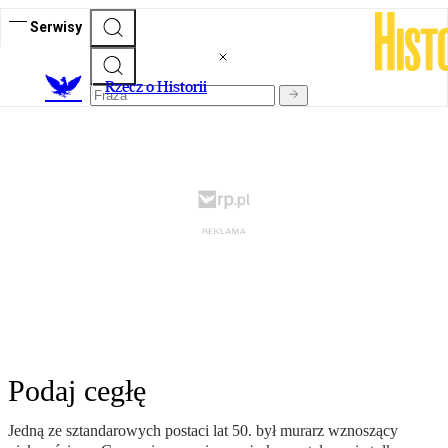
Serwisy
R
zecz o Historii
Podaj cegłę
Jedną ze sztandarowych postaci lat 50. był murarz wznoszący