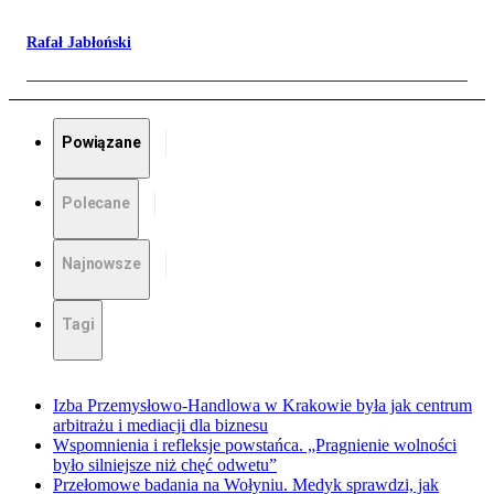
Rafał Jabłoński
Powiązane
Polecane
Najnowsze
Tagi
Izba Przemysłowo-Handlowa w Krakowie była jak centrum
arbitrażu i mediacji dla biznesu
Wspomnienia i refleksje powstańca. „Pragnienie wolności
było silniejsze niż chęć odwetu”
Przełomowe badania na Wołyniu. Medyk sprawdzi, jak