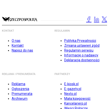
KONTAKT
REGULAMIN
O nas
Polityka Prywatności
Kontakt
Zmiana ustawień zgód
Napisz do nas
Regulamin serwisu
Informacje o nadawcy
Deklaracja dostępności
REKLAMA I PRENUMERATA
PARTNERZY
Reklama
E-kiosk.pl
Ogłoszenia
E-gazety.pl
Prenumerata
Nexto.pl
Archiwum
Mała księgowość
Kancelarierp.pl
Wieści Rolnicze