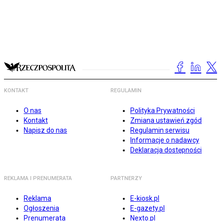
KONTAKT
REGULAMIN
O nas
Polityka Prywatności
Kontakt
Zmiana ustawień zgód
Napisz do nas
Regulamin serwisu
Informacje o nadawcy
Deklaracja dostępności
REKLAMA I PRENUMERATA
PARTNERZY
Reklama
E-kiosk.pl
Ogłoszenia
E-gazety.pl
Prenumerata
Nexto.pl