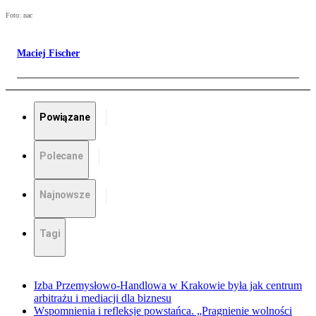
Foto: nac
Maciej Fischer
Powiązane
Polecane
Najnowsze
Tagi
Izba Przemysłowo-Handlowa w Krakowie była jak centrum
arbitrażu i mediacji dla biznesu
Wspomnienia i refleksje powstańca. „Pragnienie wolności