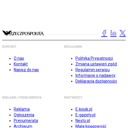
KONTAKT
REGULAMIN
O nas
Polityka Prywatności
Kontakt
Zmiana ustawień zgód
Napisz do nas
Regulamin serwisu
Informacje o nadawcy
Deklaracja dostępności
REKLAMA I PRENUMERATA
PARTNERZY
Reklama
E-kiosk.pl
Ogłoszenia
E-gazety.pl
Prenumerata
Nexto.pl
Archiwum
Mała księgowość