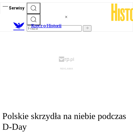
Serwisy
R
zecz o Historii
Polskie skrzydła na niebie podczas
D-Day