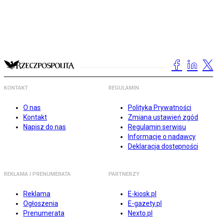
KONTAKT
REGULAMIN
O nas
Polityka Prywatności
Kontakt
Zmiana ustawień zgód
Napisz do nas
Regulamin serwisu
Informacje o nadawcy
Deklaracja dostępności
REKLAMA I PRENUMERATA
PARTNERZY
Reklama
E-kiosk.pl
Ogłoszenia
E-gazety.pl
Prenumerata
Nexto.pl