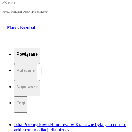
obławie
Foto: Archiwum OBEP IPN Białystok
Marek Kozubal
Powiązane
Polecane
Najnowsze
Tagi
Izba Przemysłowo-Handlowa w Krakowie była jak centrum
arbitrażu i mediacji dla biznesu