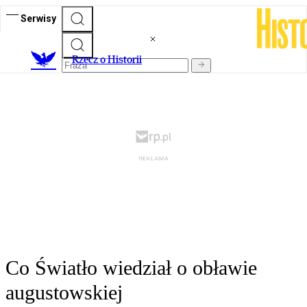
Serwisy
R
zecz o Historii
Co Światło wiedział o obławie
augustowskiej