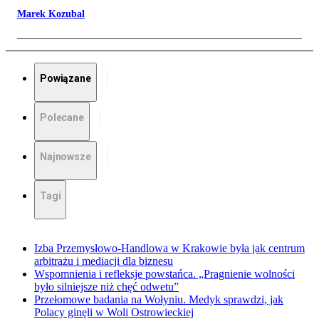
Marek Kozubal
Powiązane
Polecane
Najnowsze
Tagi
Izba Przemysłowo-Handlowa w Krakowie była jak centrum
arbitrażu i mediacji dla biznesu
Wspomnienia i refleksje powstańca. „Pragnienie wolności
było silniejsze niż chęć odwetu”
Przełomowe badania na Wołyniu. Medyk sprawdzi, jak
Polacy ginęli w Woli Ostrowieckiej