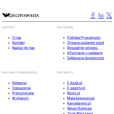
KONTAKT
REGULAMIN
O nas
Polityka Prywatności
Kontakt
Zmiana ustawień zgód
Napisz do nas
Regulamin serwisu
Informacje o nadawcy
Deklaracja dostępności
REKLAMA I PRENUMERATA
PARTNERZY
Reklama
E-kiosk.pl
Ogłoszenia
E-gazety.pl
Prenumerata
Nexto.pl
Archiwum
Mała księgowość
Kancelarierp.pl
Wieści Rolnicze
Życie Warszawy