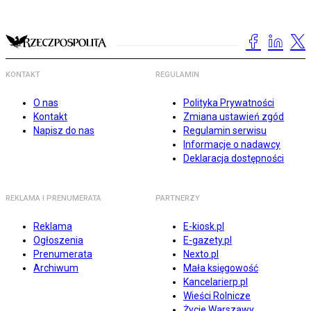
KONTAKT
REGULAMIN
O nas
Polityka Prywatności
Kontakt
Zmiana ustawień zgód
Napisz do nas
Regulamin serwisu
Informacje o nadawcy
Deklaracja dostępności
REKLAMA I PRENUMERATA
PARTNERZY
Reklama
E-kiosk.pl
Ogłoszenia
E-gazety.pl
Prenumerata
Nexto.pl
Archiwum
Mała księgowość
Kancelarierp.pl
Wieści Rolnicze
Życie Warszawy