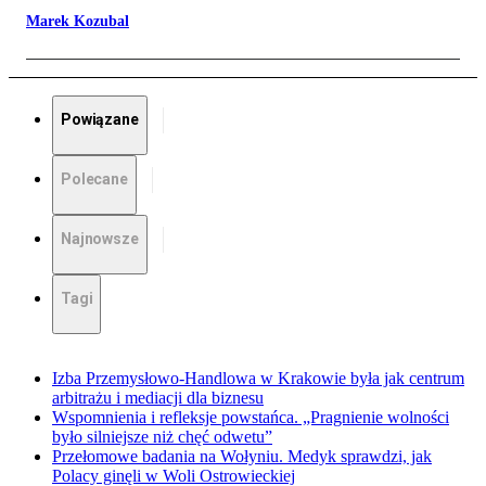
Marek Kozubal
Powiązane
Polecane
Najnowsze
Tagi
Izba Przemysłowo-Handlowa w Krakowie była jak centrum
arbitrażu i mediacji dla biznesu
Wspomnienia i refleksje powstańca. „Pragnienie wolności
było silniejsze niż chęć odwetu”
Przełomowe badania na Wołyniu. Medyk sprawdzi, jak
Polacy ginęli w Woli Ostrowieckiej