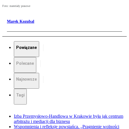
Foto: materiały prasowe
Marek Kozubal
Powiązane
Polecane
Najnowsze
Tagi
Izba Przemysłowo-Handlowa w Krakowie była jak centrum
arbitrażu i mediacji dla biznesu
Wspomnienia i refleksje powstańca. „Pragnienie wolności