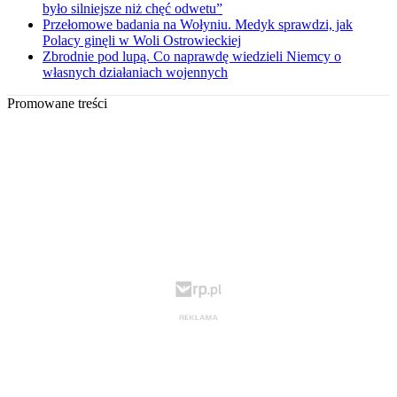
było silniejsze niż chęć odwetu”
Przełomowe badania na Wołyniu. Medyk sprawdzi, jak
Polacy ginęli w Woli Ostrowieckiej
Zbrodnie pod lupą. Co naprawdę wiedzieli Niemcy o
własnych działaniach wojennych
Promowane treści