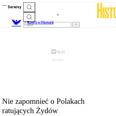
Serwisy
R
zecz o Historii
Nie zapomnieć o Polakach
ratujących Żydów